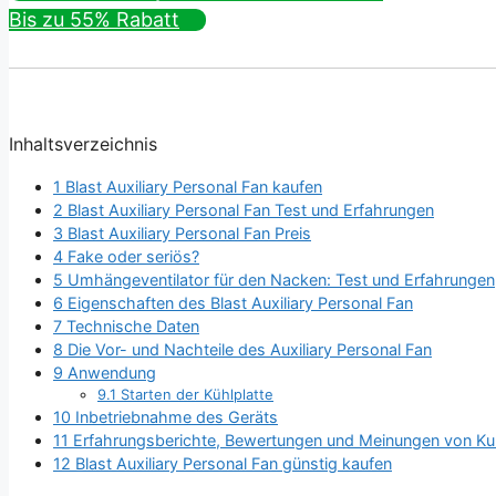
Bis zu 55% Rabatt
Inhaltsverzeichnis
1
Blast Auxiliary Personal Fan kaufen
2
Blast Auxiliary Personal Fan Test und Erfahrungen
3
Blast Auxiliary Personal Fan Preis
4
Fake oder seriös?
5
Umhängeventilator für den Nacken: Test und Erfahrungen
6
Eigenschaften des Blast Auxiliary Personal Fan
7
Technische Daten
8
Die Vor- und Nachteile des Auxiliary Personal Fan
9
Anwendung
9.1
Starten der Kühlplatte
10
Inbetriebnahme des Geräts
11
Erfahrungsberichte, Bewertungen und Meinungen von K
12
Blast Auxiliary Personal Fan günstig kaufen