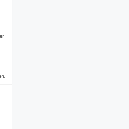
er
en.