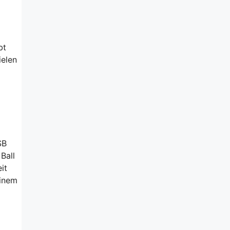
bt
ielen
SB
Ball
it
einem