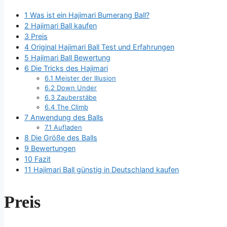
1
Was ist ein Hajimari Bumerang Ball?
2
Hajimari Ball kaufen
3
Preis
4
Original Hajimari Ball Test und Erfahrungen
5
Hajimari Ball Bewertung
6
Die Tricks des Hajimari
6.1
Meister der Illusion
6.2
Down Under
6.3
Zauberstäbe
6.4
The Climb
7
Anwendung des Balls
7.1
Aufladen
8
Die Größe des Balls
9
Bewertungen
10
Fazit
11
Hajimari Ball günstig in Deutschland kaufen
Preis