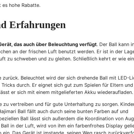
t es hohe Rabatte.
und Erfahrungen
Gerät, das auch über Beleuchtung verfügt
. Der Ball kann i
hen an der frischen Luft benutzt werden. Er ist in der Lage
ft zu schweben und zu gleiten. Schließlich kehrt er wie ein
 zurück. Beleuchtet wird der sich drehende Ball mit LED-Li
Tricks durch. Er eignet sich gut zum Spielen für Eltern und
 lässt er sich mit einem mitgelieferten Akku wiederaufladen.
e zu vertreiben und für gute Unterhaltung zu sorgen. Kinde
ajimari Ball fällt auch durch seine bunten Farben auf und
peziellen Ball lässt sich außerdem die Koordination von Au
all in der Luft, wird von ihm ein farbenfrohes Display gelie
 ein. Das Gerät ist imstande, seinen Weg rasch zurückverf