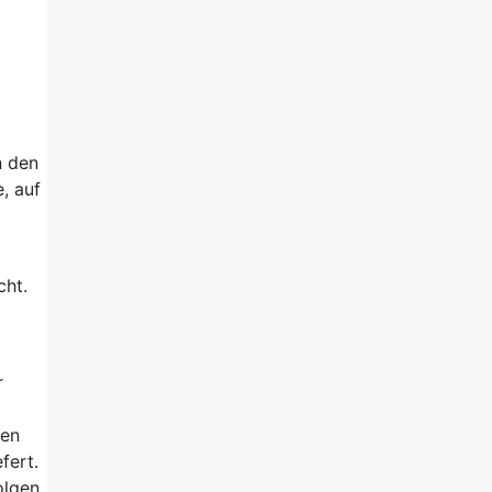
n den
, auf
cht.
r
gen
fert.
olgen