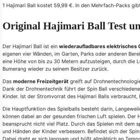
1 Hajimari Ball kostet 59,99 €. In den Mehrfach-Packs gib
Original Hajimari Ball Test 
Der Hajimari Ball ist ein
wiederaufladbares elektrisches 
eigenen vier Wänden, im Garten, Parks oder anderen Bereic
eine Höhe von bis zu 30 Metern aufzusteigen, durch die Lu
Bumerang wieder zu seinem Besitzer zurück.
Das
moderne Freizeitgerät
greift auf Drohnentechnologie
Dank der Drohnentechnik führt der Spin Ball verschiedene 
Kinder. Ist der Stromvorrat des Hajimari Balls verbraucht,
Die Hauptfunktion des Spielballs besteht darin, Langeweil
können dabei an der gesunden frischen Luft spielen. Der H
beansprucht nicht viel Platz. Durch das Spielen mit dem s
und Händen der Kinder verbessern. Befindet sich der Spin B
Dabei dreht er sich langsam und büßt allmählich an Tempo