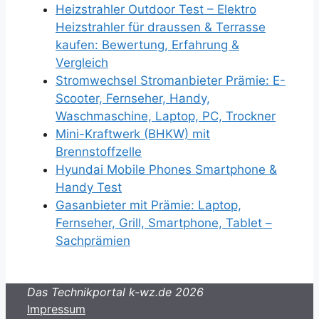
Heizstrahler Outdoor Test – Elektro
Heizstrahler für draussen & Terrasse
kaufen: Bewertung, Erfahrung &
Vergleich
Stromwechsel Stromanbieter Prämie: E-
Scooter, Fernseher, Handy,
Waschmaschine, Laptop, PC, Trockner
Mini-Kraftwerk (BHKW) mit
Brennstoffzelle
Hyundai Mobile Phones Smartphone &
Handy Test
Gasanbieter mit Prämie: Laptop,
Fernseher, Grill, Smartphone, Tablet –
Sachprämien
Das Technikportal k-wz.de 2026
Impressum