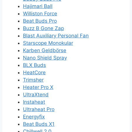
Hajimari Ball
Williston Force
Beat Buds Pro
Buzz B Gone Zap
Blast Auxiliary Personal Fan
Starscope Monokular
Karben Geldbörse
Nano Shield Spray
BLX Buds
HeatCore
Trimsher
Heater Pro X
UltraXtend
Instaheat
Ultraheat Pro
Energyfix
Beat Buds X1
Chillwell 2.0