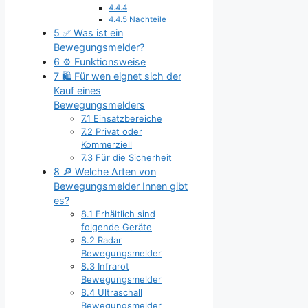
4.4.4
4.4.5
Nachteile
5
✅ Was ist ein
Bewegungsmelder?
6
⚙️ Funktionsweise
7
🛍 Für wen eignet sich der
Kauf eines
Bewegungsmelders
7.1
Einsatzbereiche
7.2
Privat oder
Kommerziell
7.3
Für die Sicherheit
8
🔎 Welche Arten von
Bewegungsmelder Innen gibt
es?
8.1
Erhältlich sind
folgende Geräte
8.2
Radar
Bewegungsmelder
8.3
Infrarot
Bewegungsmelder
8.4
Ultraschall
Bewegungsmelder