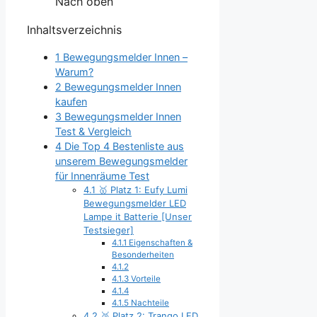
Nach oben
Inhaltsverzeichnis
1
Bewegungsmelder Innen –
Warum?
2
Bewegungsmelder Innen
kaufen
3
Bewegungsmelder Innen
Test & Vergleich
4
Die Top 4 Bestenliste aus
unserem Bewegungsmelder
für Innenräume Test
4.1
🥇 Platz 1: Eufy Lumi
Bewegungsmelder LED
Lampe it Batterie [Unser
Testsieger]
4.1.1
Eigenschaften &
Besonderheiten
4.1.2
4.1.3
Vorteile
4.1.4
4.1.5
Nachteile
4.2
🥈 Platz 2: Trango LED