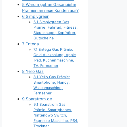
5
Warum geben Gasanbieter
Prämien an neue Kunden aus?
6
Simplygreen
6.1
Simplygreen Gas
Prämie: Fahrrad, Fitness,
Staubsauger, Kopfhörer,
Gutscheine
7
Entega
7.1
Entega Gas Prämie:
Geld Auszahlung, Apple
iPad, Küchenmaschine,
TV, Fernseher
8
Yello Gas
8.1
Yello Gas Prämie:
Smartphone, Handy,
Waschmaschine,
Fernseher
9
Sparstrom.de
9.1
Sparstrom Gas
Prämie: Smartphones,
Nintendwo Switch,
Espresso Maschine, PS4,
Trockner