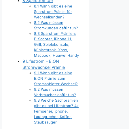
8
Sparstrom.de
8.1
Wann gibt es eine
Sparstrom Prämie für
Wechselkunden?
8.2
Was müssen
Stromkunden dafür tun?
8.3
Sparstrom Prämien:
E-Scooter, iPhone 11,
Grill, Spielekonsole,
Kühlschrank, Xbox,
Macbook, Huawei Handy
9
Lifestrom – E.ON
Stromwechsel Prämie
9.1
Wann gibt es eine
E.ON Prämie zum
Stromanbieter Wechsel?
9.2
Was müssen
Verbraucher dafür tun?
9.3
Welche Sachprämien
gibt es bei Lifestrom? 4k
Fernseher, Iphone,
Lautsprecher, Koffer,
Staubsauger