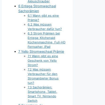
Akkuschrauber
6
Entega Stromwechsel
Sachprämien
6.1
Wann gibt es eine
Prämie?
6.2
Was müssen
Verbraucher dafür tun?
6.3
Strom Prämien bei
Entega: Kitchenaid
Küchenmaschine, Full-HD
Fernseher, iPad
7
Yello Stromwechsel Prämie
7.1
Wann gibt es eine
Geschenk von Yello
Strom?
7.2
Was müssen
Verbraucher für den
Stromanbieter Bonus
tun?
7.3
Sachprämien:
Smartphone, Tablet,
Smart TV, Nintendo
Switch