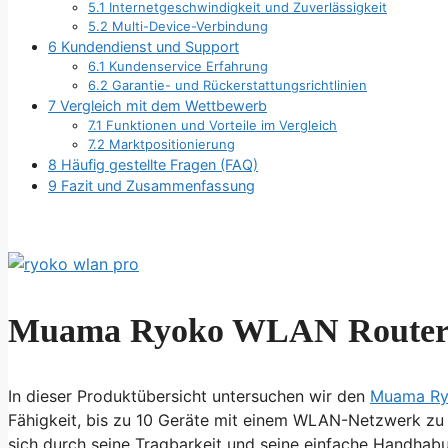
5.1
Internetgeschwindigkeit und Zuverlässigkeit
5.2
Multi-Device-Verbindung
6
Kundendienst und Support
6.1
Kundenservice Erfahrung
6.2
Garantie- und Rückerstattungsrichtlinien
7
Vergleich mit dem Wettbewerb
7.1
Funktionen und Vorteile im Vergleich
7.2
Marktpositionierung
8
Häufig gestellte Fragen (FAQ)
9
Fazit und Zusammenfassung
Muama Ryoko WLAN Router T
In dieser Produktübersicht untersuchen wir den
Muama Ry
Fähigkeit, bis zu 10 Geräte mit einem WLAN-Netzwerk zu
sich durch seine Tragbarkeit und seine einfache Handhabu