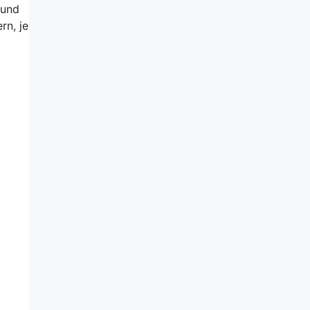
 und
rn, je