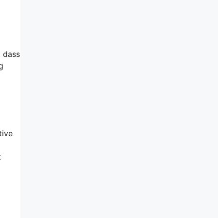
, dass
g
tive
t