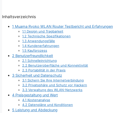
Inhaltsverzeichnis
1
Muama Ryoko WLAN Router Testbericht und Erfahrungen
1.1
Design und Tragbarkeit
1.2
Technische Spezifikationen
1.3
Anwendungsfälle
1.4
Kundenerfahrungen
1.5
Kaufprozess
2
Benutzerfreundlichkeit
2.1
Schnelleinrichtung
2.2
Benutzeroberfläche und Konnektivität
2.3
Portabilität in der Praxis
3
Sicherheit und Datenschutz
3.1
Sichern Sie Ihre Internetverbindung
3.2
Privatsphäre und Schutz vor Hackern
3.3
Verwaltung des WLAN-Netzwerks
4
Preisgestaltung und Wert
4.1
Kostenanalyse
4.2
Datenpläne und Konditionen
5
Leistung und Abdeckung