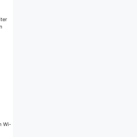
ter
n
m Wi-