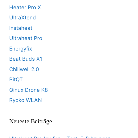
Heater Pro X
UltraXtend
Instaheat
Ultraheat Pro
Energyfix
Beat Buds X1
Chillwell 2.0
BitQT
Qinux Drone K8
Ryoko WLAN
Neueste Beiträge